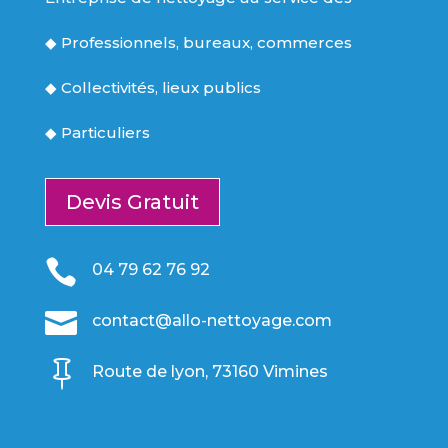
◆
Professionnels, bureaux, commerces
◆
Collectivités, lieux publics
◆
Particuliers
Devis Gratuit

04 79 62 76 92

contact@allo-nettoyage.com

Route de lyon, 73160 Vimines